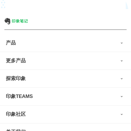
产品
印象笔记
更多产品
会员权益
免费下载
Verse
®
印象笔记·剪藏
探索印象
印象图记
轻记
最新动态
墨笔
印象TEAMS
用户故事
扫描宝
使用技巧
印象时间
功能亮点
视频教程
收藏家
印象社区
申请试用
帮助支持
印象录音机
识堂
认证咨询顾问
小程序