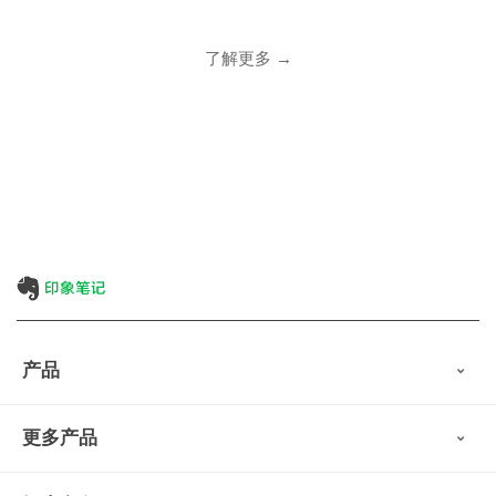
了解更多 →
产品
印象笔记
更多产品
会员权益
免费下载
Verse
®
印象笔记·剪藏