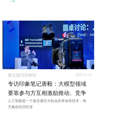
→
新京报贝壳财经
2023-11-13
专访印象笔记唐毅：大模型领域
要靠参与方互相激励推动、竞争
人工智能是一个蕴含着巨大机会的革命性技术，每
联合
天都在经历巨变