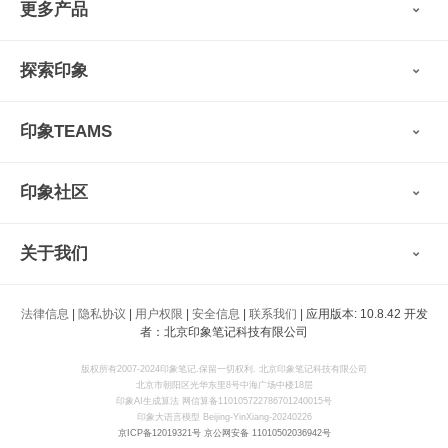
更多产品
会员权益
免费下载
Verse
®
印象笔记·剪藏
探索印象
印象图记
轻记
最新动态
墨笔
印象TEAMS
用户故事
扫描宝
使用技巧
印象时间
功能亮点
视频教程
收藏家
印象社区
申请试用
帮助支持
印象录音机
识堂
认证咨询顾问
小程序
智能硬件
关于我们
印象大使
开发者
公司愿景
法律信息
|
隐私协议
|
用户权限
|
安全信息
|
联系我们
| 应用版本: 10.8.42 开发
印象生态
者：北京印象笔记科技有限公司
新闻动态
加入我们
版权所有2007-2024印象笔记.保留一切权利. 北京印象笔记科技有限公司
北京市朝阳区光华东里8号中海广场中楼18层
联系我们
印象AI生成算法 网信算备110105722786701240015号
印象大语言模型 Beijing-YinXiang-20240226
京ICP备12019321号
京公网安备 11010502036942号