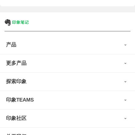
产品
印象笔记
更多产品
会员权益
免费下载
Verse
®
印象笔记·剪藏
探索印象
印象图记
轻记
最新动态
墨笔
印象TEAMS
用户故事
扫描宝
使用技巧
印象时间
功能亮点
视频教程
收藏家
印象社区
申请试用
帮助支持
印象录音机
识堂
认证咨询顾问
小程序