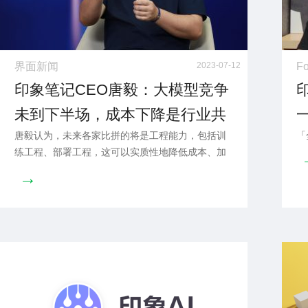
界面新闻
2023-07-12
Fo
印象笔记CEO唐毅：大模型竞争
未到下半场，成本下降是行业共
唐毅认为，未来各家比拼的将是工程能力，包括训
「
识
练工程、部署工程，这可以实质性地降低成本、加
快商业化落地。
→