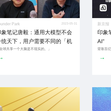
under Park
2023-05-31
新京报
印象笔记唐毅：通用大模型不会
印象
一统天下，用户需要不同的「机
AI”
全球共享一个大脑是不现实的。」
背靠百亿
器大脑」
→
→