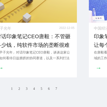
子光年
2022-12-05
中国经
对话印象笔记CEO唐毅：不管砸
印象
多少钱，纯软件市场的垄断很难
让每
甲子光年」对话印象笔记CEO唐毅，谈谈这家公
在唐毅
形成｜甲子光年
如何看待日益拥挤的协同赛道，以及一系列打法
域的工
后的核心思考
求。
→
→
1
2
3
4
5
6
7