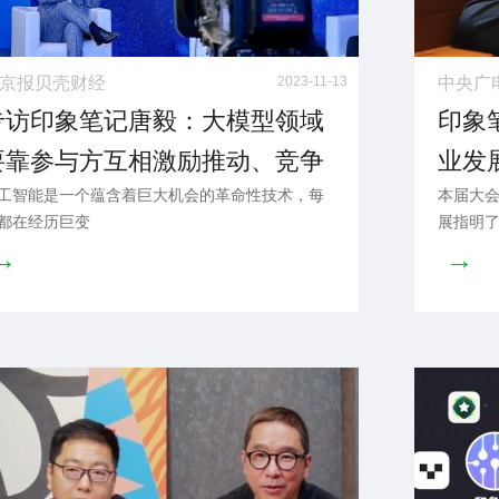
京报贝壳财经
2023-11-13
中央广
专访印象笔记唐毅：大模型领域
印象
要靠参与方互相激励推动、竞争
业发
工智能是一个蕴含着巨大机会的革命性技术，每
本届大
联合
都在经历巨变
展指明
→
→