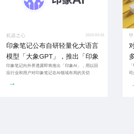
机器之心
2023-03-01
甲
印象笔记公布自研轻量化大语言
模型「大象GPT」，推出「印象
印象笔记向外界透露即将推出「印象AI」，用以回
「
AI」，3月内完成产品对接
应行业和用户对印象笔记在AI领域布局的关切
司
背
→