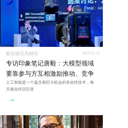
新京报贝壳财经
2023-11-13
专访印象笔记唐毅：大模型领域
要靠参与方互相激励推动、竞争
人工智能是一个蕴含着巨大机会的革命性技术，每
联合
天都在经历巨变
→