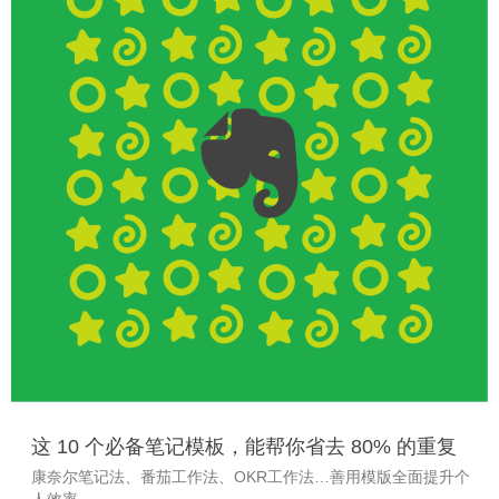
这 10 个必备笔记模板，能帮你省去 80% 的重复
工作流
康奈尔笔记法、番茄工作法、OKR工作法…善用模版全面提升个
人效率。