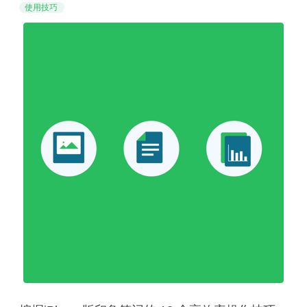
笔记“串”起来！
使用技巧