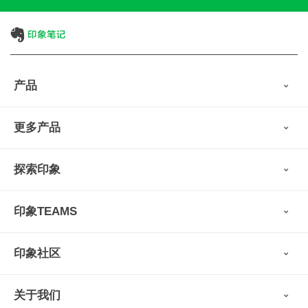
产品
印象笔记
更多产品
会员权益
免费下载
Verse
®
印象笔记·剪藏
探索印象
印象图记
轻记
最新动态
墨笔
印象TEAMS
用户故事
扫描宝
使用技巧
印象时间
功能亮点
视频教程
收藏家
印象社区
申请试用
帮助支持
印象录音机
识堂
认证咨询顾问
小程序
智能硬件
关于我们
印象大使